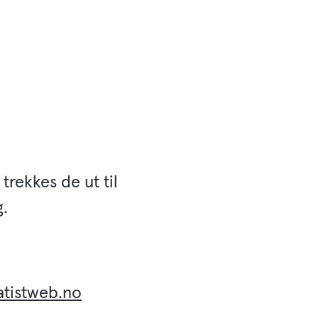
 trekkes de ut til
g.
atistweb.no