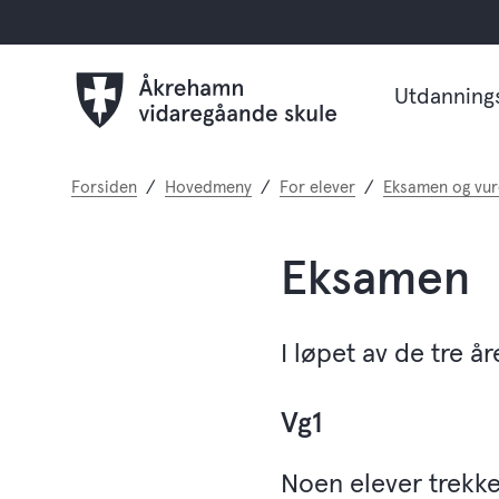
Utdanning
Du
Forsiden
Hovedmeny
For elever
Eksamen og vur
er
her:
Eksamen
I løpet av de tre å
Vg1
Noen elever trekkes