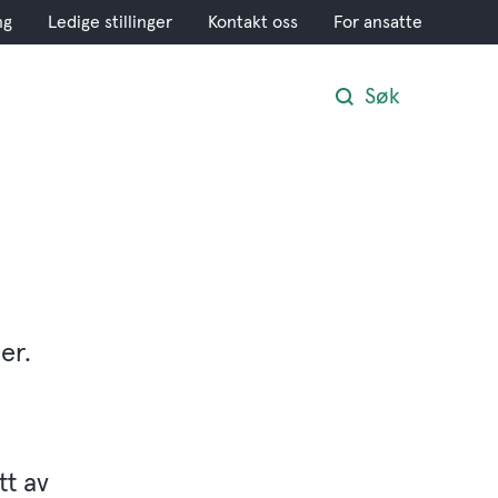
ng
Ledige stillinger
Kontakt oss
For ansatte
Søk
er.
tt av