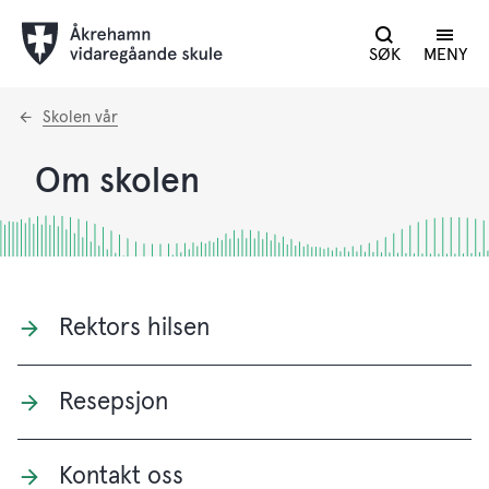
SØK
MENY
Du
Skolen vår
er
her:
Om skolen
Rektors hilsen
Resepsjon
Kontakt oss