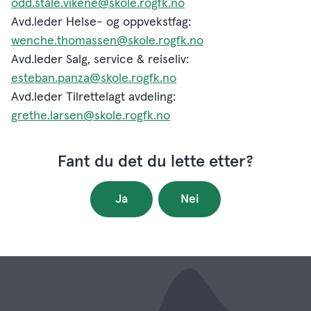
odd.ståle.vikene@skole.rogfk.no
Avd.leder Helse- og oppvekstfag:
wenche.thomassen@skole.rogfk.no
Avd.leder Salg, service & reiseliv:
esteban.panza@skole.rogfk.no
Avd.leder Tilrettelagt avdeling:
grethe.larsen@skole.rogfk.no
Fant du det du lette etter?
Ja
Nei