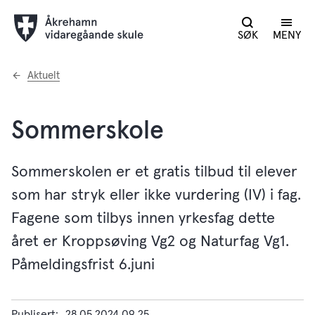
SØK
MENY
Du
Aktuelt
er
her:
Sommerskole
Sommerskolen er et gratis tilbud til elever
som har stryk eller ikke vurdering (IV) i fag.
Fagene som tilbys innen yrkesfag dette
året er Kroppsøving Vg2 og Naturfag Vg1.
Påmeldingsfrist 6.juni
Publisert
28.05.2024 09.25